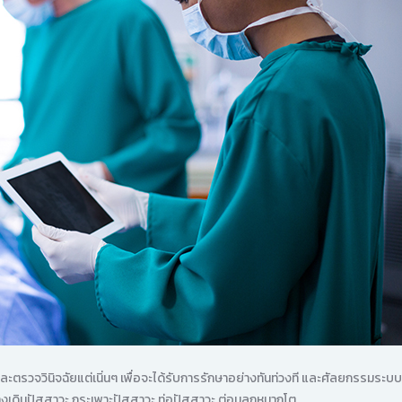
จวินิจฉัยแต่เนิ่นๆ เพื่อจะได้รับการรักษาอย่างทันท่วงที และศัลยกรรมระบบ
งเดินปัสสาวะ กระเพาะปัสสาวะ ท่อปัสสาวะ ต่อมลูกหมากโต