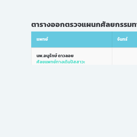
ตารางออกตรวจแผนกศัลยกรรมทา
แพทย์
จันทร์
นพ.อนุรักษ์ ดาวลอย
ศัลยแพทย์ทางเดินปัสสาวะ
นพ.สิทธิชน สุริยะวงศ์กุล
17.00-20
ศัลยแพทย์ทางเดินปัสสาวะ
นพ.ธนภัทร พันธุ์ศักดิ์ศิริ
ศัลยแพทย์ทางเดินปัสสาวะ
พญ.สุทธิรัตน์ สะระวงษ์
ศัลยแพทย์ทางเดินปัสสาวะ