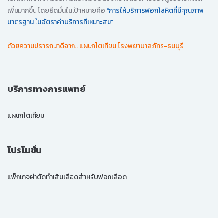
เพิ่มมากขึ้น โดยยึดมั่นในเป้าหมายคือ
“การให้บริการฟอกโลหิตที่มีคุณภาพ
มาตรฐาน ในอัตราค่าบริการที่เหมาะสม”
ด้วยความปรารถนาดีจาก.. แผนกไตเทียม โรงพยาบาลภัทร-ธนบุรี
บริการทางการแพทย์
แผนกไตเทียม
โปรโมชั่น
แพ็กเกจผ่าตัดทำเส้นเลือดสำหรับฟอกเลือด