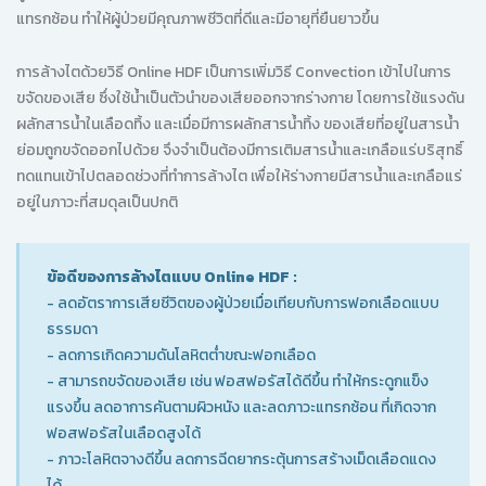
แทรกซ้อน ทำให้ผู้ป่วยมีคุณภาพชีวิตที่ดีและมีอายุที่ยืนยาวขึ้น
การล้างไตด้วยวิธี Online HDF เป็นการเพิ่มวิธี Convection เข้าไปในการ
ขจัดของเสีย ซึ่งใช้น้ำเป็นตัวนำของเสียออกจากร่างกาย โดยการใช้แรงดัน
ผลักสารน้ำในเลือดทิ้ง และเมื่อมีการผลักสารน้ำทิ้ง ของเสียที่อยู่ในสารน้ำ
ย่อมถูกขจัดออกไปด้วย จึงจำเป็นต้องมีการเติมสารน้ำและเกลือแร่บริสุทธิ์
ทดแทนเข้าไปตลอดช่วงที่ทำการล้างไต เพื่อให้ร่างกายมีสารน้ำและเกลือแร่
อยู่ในภาวะที่สมดุลเป็นปกติ
ข้อดีของการล้างไตแบบ Online HDF :
- ลดอัตราการเสียชีวิตของผู้ป่วยเมื่อเทียบกับการฟอกเลือดแบบ
ธรรมดา
- ลดการเกิดความดันโลหิตต่ำขณะฟอกเลือด
- สามารถขจัดของเสีย เช่น ฟอสฟอรัสได้ดีขึ้น ทำให้กระดูกแข็ง
แรงขึ้น ลดอาการคันตามผิวหนัง และลดภาวะแทรกซ้อน ที่เกิดจาก
ฟอสฟอรัสในเลือดสูงได้
- ภาวะโลหิตจางดีขึ้น ลดการฉีดยากระตุ้นการสร้างเม็ดเลือดแดง
ได้